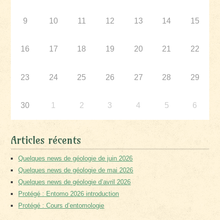
9
10
11
12
13
14
15
16
17
18
19
20
21
22
23
24
25
26
27
28
29
30
1
2
3
4
5
6
Articles récents
Quelques news de géologie de juin 2026
Quelques news de géologie de mai 2026
Quelques news de géologie d’avril 2026
Protégé : Entomo 2026 introduction
Protégé : Cours d’entomologie