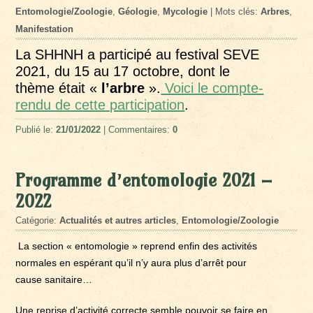
Entomologie/Zoologie
,
Géologie
,
Mycologie
| Mots clés:
Arbres
,
Manifestation
La SHHNH a participé au festival SEVE
2021, du 15 au 17 octobre, dont le
thème était «
l’arbre
».
Voici le compte-
rendu de cette participation
.
Publié le:
21/01/2022
| Commentaires:
0
Programme d’entomologie 2021 –
2022
Catégorie:
Actualités et autres articles
,
Entomologie/Zoologie
La section « entomologie » reprend enfin des activités
normales en espérant qu’il n’y aura plus d’arrêt pour
cause sanitaire…
Une reprise d’activité correcte semble pouvoir se faire en