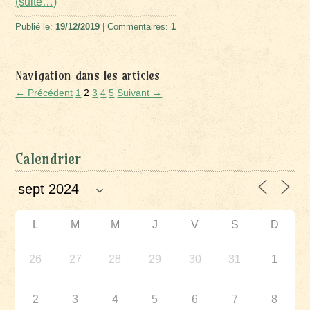
(suite…)
Publié le:
19/12/2019
| Commentaires:
1
Navigation dans les articles
← Précédent
1
2
3
4
5
Suivant →
Calendrier
L
M
M
J
V
S
D
26
27
28
29
30
31
1
2
3
4
5
6
7
8