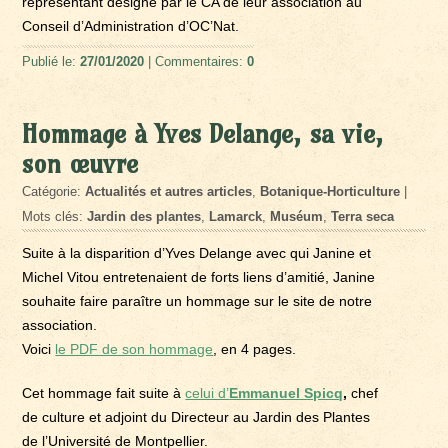
représentant désigné par le CA de leur association au
Conseil d’Administration d’OC’Nat.
Publié le:
27/01/2020
| Commentaires:
0
Hommage à Yves Delange, sa vie,
son œuvre
Catégorie:
Actualités et autres articles
,
Botanique-Horticulture
|
Mots clés:
Jardin des plantes
,
Lamarck
,
Muséum
,
Terra seca
Suite à la disparition d’Yves Delange avec qui Janine et
Michel Vitou entretenaient de forts liens d’amitié, Janine
souhaite faire paraître un hommage sur le site de notre
association.
Voici
le PDF de son hommage
, en 4 pages.
Cet hommage fait suite à
celui d’
Emmanuel Spicq
,
chef
de culture et adjoint du Directeur au Jardin des Plantes
de l’Université de Montpellier.