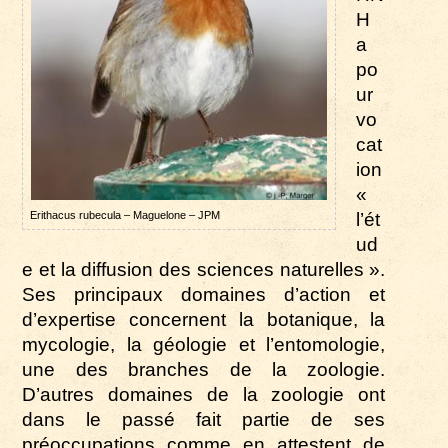
H
a
po
ur
vo
cat
ion
«
Erithacus rubecula – Maguelone – JPM
l’ét
ud
e et la diffusion des sciences naturelles ».
Ses principaux domaines d’action et
d’expertise concernent la botanique, la
mycologie, la géologie
et l’entomologie,
une des branches de la zoologie.
D’autres domaines de la zoologie
ont
dans le passé fait partie de ses
préoccupations comme en attestent de