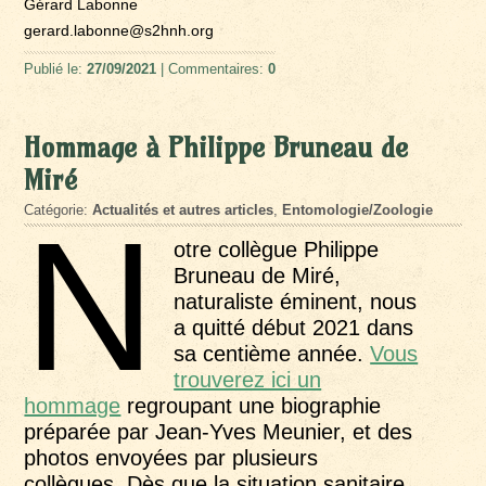
Gérard Labonne
gerard.labonne@s2hnh.org
Publié le:
27/09/2021
| Commentaires:
0
Hommage à Philippe Bruneau de
Miré
Catégorie:
Actualités et autres articles
,
Entomologie/Zoologie
N
otre collègue Philippe
Bruneau de Miré,
naturaliste éminent, nous
a quitté début 2021 dans
sa centième année.
Vous
trouverez ici un
hommage
regroupant une biographie
préparée par Jean-Yves Meunier, et des
photos envoyées par plusieurs
collègues. Dès que la situation sanitaire