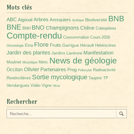
Mots clés
BNB
Arbres
ABC
Aigoual
Aresquiers
Biodiversité
Aztèque
BNE
BNO
Champignons
Chêne
BNH
Coléoptères
Compte-rendu
Consommation
Cours-2026
Flore
Fruits
Garrigue
Hérault
Etna
Hétérocères
Déontologie
Jardin des plantes
Manifestation
Jardins
Lavérune
News de géologie
Moulinet
Méric
Moustique
Olivier
Partenaires
Occitan
Prog
Radioactivité
Psilocybe
Sortie mycologique
Restinclières
Taupins
TP
Vendargues
Vidéo
Vigne
Virus
Rechercher