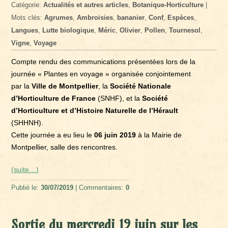
Catégorie:
Actualités et autres articles
,
Botanique-Horticulture
|
Mots clés:
Agrumes
,
Ambroisies
,
bananier
,
Conf
,
Espèces
,
Langues
,
Lutte biologique
,
Méric
,
Olivier
,
Pollen
,
Tournesol
,
Vigne
,
Voyage
Compte rendu des communications présentées lors de la
journée « Plantes en voyage » organisée conjointement
par la
Ville de Montpellier
, la
Société Nationale
d’Horticulture de France
(SNHF), et la
Société
d’Horticulture et d’Histoire Naturelle de l’Hérault
(SHHNH).
Cette journée a eu lieu le
06 juin 2019
à la Mairie de
Montpellier, salle des rencontres.
(suite…)
Publié le:
30/07/2019
| Commentaires:
0
Sortie du mercredi 19 juin sur les