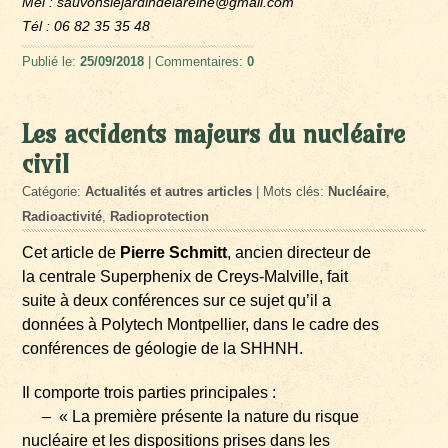
Mel : sauvonslejardindelareine@gmail.com
Tél : 06 82 35 35 48
Publié le:
25/09/2018
| Commentaires:
0
Les accidents majeurs du nucléaire
civil
Catégorie:
Actualités et autres articles
| Mots clés:
Nucléaire
,
Radioactivité
,
Radioprotection
Cet article de
Pierre Schmitt
, ancien directeur de
la centrale Superphenix de Creys-Malville, fait
suite à deux conférences sur ce sujet qu’il a
données à Polytech Montpellier, dans le cadre des
conférences de géologie de la SHHNH.
Il comporte trois parties principales :
– « La première présente la nature du risque
nucléaire et les dispositions prises dans les