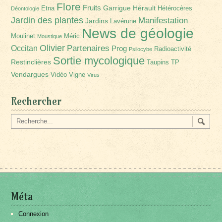
Flore
Fruits
Garrigue
Hérault
Etna
Hétérocères
Déontologie
Jardin des plantes
Manifestation
Jardins
Lavérune
News de géologie
Moulinet
Méric
Moustique
Olivier
Partenaires
Occitan
Prog
Radioactivité
Psilocybe
Sortie mycologique
Restinclières
Taupins
TP
Vendargues
Vidéo
Vigne
Virus
Rechercher
Méta
Connexion