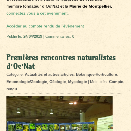
membre fondateur d
‘Oc’Nat
et la
Mairie de Montpellier,
connectez vous à cet évènement
.
Accéder au compte rendu de l’évènement
Publié le:
24/04/2019
| Commentaires:
0
Premières rencontres naturalistes
d’Oc’Nat
Catégorie:
Actualités et autres articles
,
Botanique-Horticulture
,
Entomologie/Zoologie
,
Géologie
,
Mycologie
| Mots clés:
Compte-
rendu