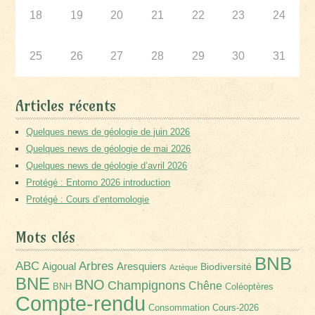
18
19
20
21
22
23
24
25
26
27
28
29
30
31
Articles récents
Quelques news de géologie de juin 2026
Quelques news de géologie de mai 2026
Quelques news de géologie d’avril 2026
Protégé : Entomo 2026 introduction
Protégé : Cours d’entomologie
Mots clés
BNB
Arbres
ABC
Aigoual
Aresquiers
Biodiversité
Aztèque
BNE
BNO
Champignons
Chêne
BNH
Coléoptères
Compte-rendu
Consommation
Cours-2026