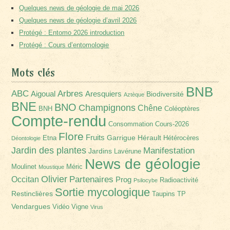
Quelques news de géologie de mai 2026
Quelques news de géologie d’avril 2026
Protégé : Entomo 2026 introduction
Protégé : Cours d’entomologie
Mots clés
BNB
Arbres
ABC
Aigoual
Aresquiers
Biodiversité
Aztèque
BNE
BNO
Champignons
Chêne
BNH
Coléoptères
Compte-rendu
Consommation
Cours-2026
Flore
Fruits
Garrigue
Hérault
Etna
Hétérocères
Déontologie
Jardin des plantes
Manifestation
Jardins
Lavérune
News de géologie
Moulinet
Méric
Moustique
Olivier
Partenaires
Occitan
Prog
Radioactivité
Psilocybe
Sortie mycologique
Restinclières
Taupins
TP
Vendargues
Vidéo
Vigne
Virus