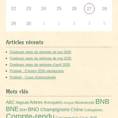
22
23
24
25
26
27
28
29
30
1
2
3
4
5
Articles récents
Quelques news de géologie de juin 2026
Quelques news de géologie de mai 2026
Quelques news de géologie d’avril 2026
Protégé : Entomo 2026 introduction
Protégé : Cours d’entomologie
Mots clés
BNB
Arbres
ABC
Aigoual
Aresquiers
Biodiversité
Aztèque
BNE
BNO
Champignons
Chêne
BNH
Coléoptères
Compte-rendu
Consommation
Cours-2026