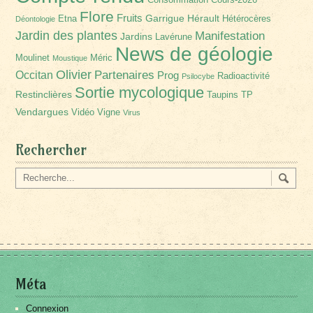
Flore
Fruits
Garrigue
Hérault
Etna
Hétérocères
Déontologie
Jardin des plantes
Manifestation
Jardins
Lavérune
News de géologie
Moulinet
Méric
Moustique
Olivier
Partenaires
Occitan
Prog
Radioactivité
Psilocybe
Sortie mycologique
Restinclières
Taupins
TP
Vendargues
Vidéo
Vigne
Virus
Rechercher
Méta
Connexion