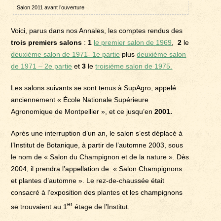
Salon 2011 avant l’ouverture
Voici, parus dans nos Annales, les comptes rendus des
trois premiers salons
:
1
le premier salon de 1969
,
2
le
deuxième salon de 1971- 1e partie
plus
deuxième salon
de 1971 – 2e partie
et
3
le
troisième salon de 1975.
Les salons suivants se sont tenus à SupAgro, appelé
anciennement « École Nationale Supérieure
Agronomique de Montpellier », et ce jusqu’en
2001.
Après une interruption d’un an, le salon s’est déplacé à
l’Institut de Botanique, à partir de l’automne 2003, sous
le nom de « Salon du Champignon et de la nature ». Dès
2004, il prendra l’appellation de « Salon Champignons
et plantes d’automne ». Le rez-de-chaussée était
consacré à l’exposition des plantes et les champignons
er
se trouvaient au 1
étage de l’Institut.