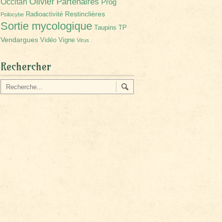
Olivier
Partenaires
Occitan
Prog
Restinclières
Radioactivité
Psilocybe
Sortie mycologique
Taupins
TP
Vendargues
Vidéo
Vigne
Virus
Rechercher