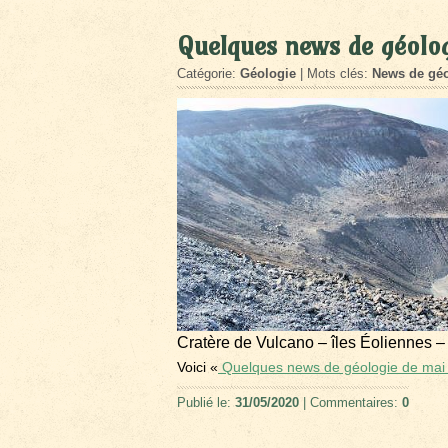
Quelques news de géolo
Catégorie:
Géologie
| Mots clés:
News de géo
Cratère de Vulcano – îles Éoliennes –
Voici «
Quelques news de géologie de mai
Publié le:
31/05/2020
| Commentaires:
0