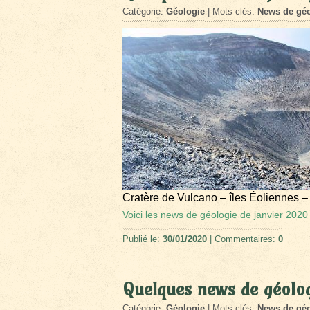
Catégorie:
Géologie
| Mots clés:
News de géo
Cratère de Vulcano – îles Éoliennes –
Voici les news de géologie de janvier 2020
Publié le:
30/01/2020
| Commentaires:
0
Quelques news de géolo
Catégorie:
Géologie
| Mots clés:
News de géo