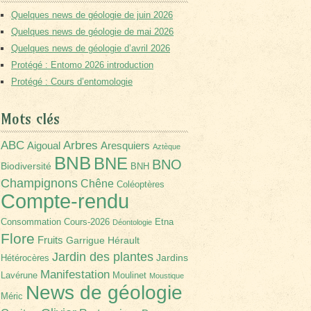
Quelques news de géologie de juin 2026
Quelques news de géologie de mai 2026
Quelques news de géologie d’avril 2026
Protégé : Entomo 2026 introduction
Protégé : Cours d’entomologie
Mots clés
Arbres
ABC
Aigoual
Aresquiers
Aztèque
BNB
BNE
BNO
Biodiversité
BNH
Champignons
Chêne
Coléoptères
Compte-rendu
Consommation
Cours-2026
Etna
Déontologie
Flore
Fruits
Garrigue
Hérault
Jardin des plantes
Jardins
Hétérocères
Manifestation
Lavérune
Moulinet
Moustique
News de géologie
Méric