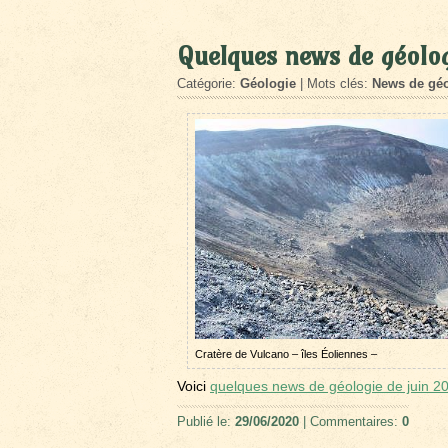
Quelques news de géolog
Catégorie:
Géologie
| Mots clés:
News de géo
Cratère de Vulcano – îles Éoliennes –
Voici
quelques news de géologie de juin 
Publié le:
29/06/2020
| Commentaires:
0