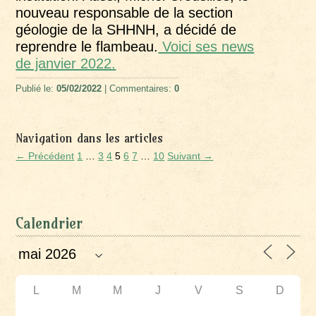
nouveau responsable de la section
géologie de la SHHNH, a décidé de
reprendre le flambeau.
Voici ses news
de janvier 2022.
Publié le:
05/02/2022
| Commentaires:
0
Navigation dans les articles
← Précédent
1
…
3
4
5
6
7
…
10
Suivant →
Calendrier
L
M
M
J
V
S
D