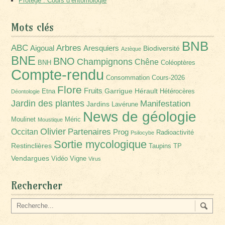
Protégé : Cours d’entomologie
Mots clés
BNB
Arbres
ABC
Aigoual
Aresquiers
Biodiversité
Aztèque
BNE
BNO
Champignons
Chêne
BNH
Coléoptères
Compte-rendu
Consommation
Cours-2026
Flore
Fruits
Garrigue
Hérault
Etna
Hétérocères
Déontologie
Jardin des plantes
Manifestation
Jardins
Lavérune
News de géologie
Moulinet
Méric
Moustique
Olivier
Partenaires
Occitan
Prog
Radioactivité
Psilocybe
Sortie mycologique
Restinclières
Taupins
TP
Vendargues
Vidéo
Vigne
Virus
Rechercher