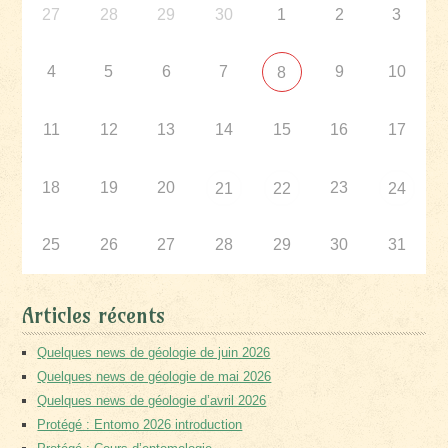
27
28
29
30
1
2
3
4
5
6
7
9
10
8
11
12
13
14
15
16
17
18
19
20
23
21
22
24
25
26
27
28
29
30
31
Articles récents
Quelques news de géologie de juin 2026
Quelques news de géologie de mai 2026
Quelques news de géologie d’avril 2026
Protégé : Entomo 2026 introduction